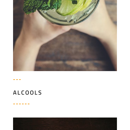
---
ALCOOLS
------