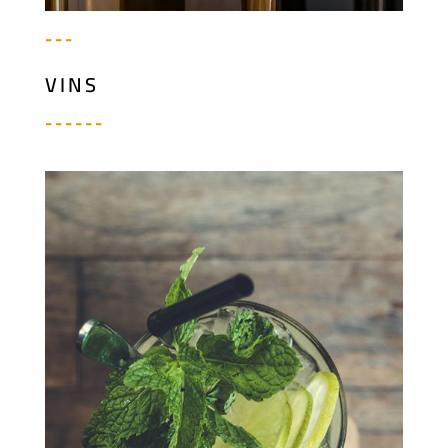
---
VINS
------